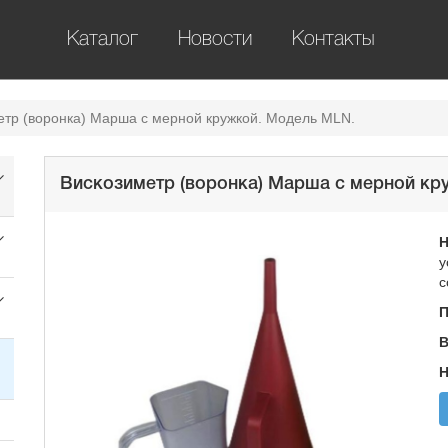
Каталог
Новости
Контакты
етр (воронка) Марша с мерной кружкой. Модель MLN.
Вискозиметр (воронка) Марша с мерной кр
Н
у
с
П
В
Н