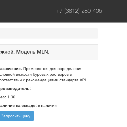
+7 (3812) 280-405
ужкой. Модель MLN.
азначение:
Применяется для определения
словной вязкости буровых растворов в
оответствии с рекомендациями стандарта API.
роизводитель:
ес:
1.30
аличие на складе:
в наличии
Запросить цену