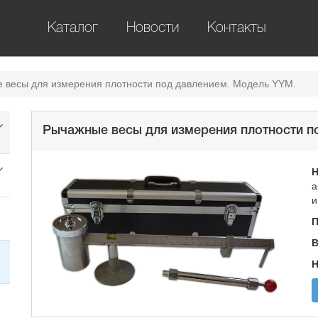
Каталог
Новости
Контакты
 весы для измерения плотности под давлением. Модель YYM.
Рычажные весы для измерения плотности п
Н
а
и
П
В
Н